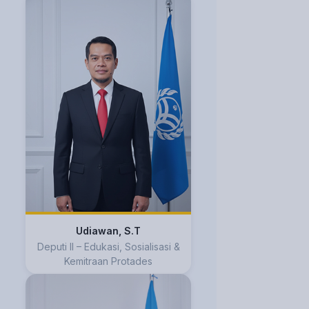
Udiawan, S.T
Deputi II – Edukasi, Sosialisasi &
Kemitraan Protades