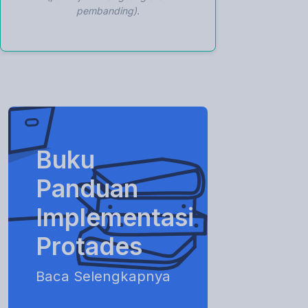
pembanding).
Buku
Panduan
Implementasi
Protades
Baca Selengkapnya