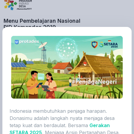
Menu Pembelajaran Nasional
PID Kemendes 2019
Pada tahun 2019 Protades masuk
dalam Katalog Menu Pembalajaran
Nasional Program Inovasi Desa
Kemendes 2019
Lihat detail
Nominasi United Nations Public
Indonesia membutuhkan penjaga harapan.
Service Award 2022
Donasimu adalah langkah nyata menjaga desa
Menjadi nominasi UNPSA 2022 yang
tetap kuat dan berdaulat. Bersama
Gerakan
diselenggarakan oleh Perserikatan
SETARA 2025
, Menjaga Arsip Pertanahan Desa,