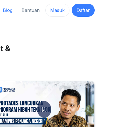
Blog
Bantuan
Masuk
Daftar
t &