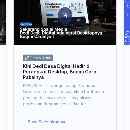
Tips & Trick
Kini Dedi Desa Digital Hadir di
Perangkat Desktop, Begini Cara
Pakainya
KENDAL – Tim pengembang Protades
Indonesia kembali mencatatkan terobosan
penting dalam akselerasi digitalisasi
pedesaan dengan merilis fitur ter...
Baca Selengkapnya