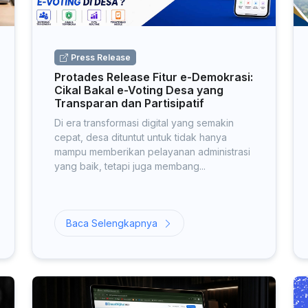
Press Release
Protades Release Fitur e-Demokrasi:
Cikal Bakal e-Voting Desa yang
Transparan dan Partisipatif
Di era transformasi digital yang semakin
cepat, desa dituntut untuk tidak hanya
mampu memberikan pelayanan administrasi
yang baik, tetapi juga membang...
Baca Selengkapnya