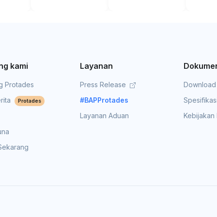
ng kami
Layanan
Dokumen
g Protades
Press Release
Download
rita
#BAPProtades
Spesifikas
Protades
Layanan Aduan
Kebijakan 
una
 Sekarang